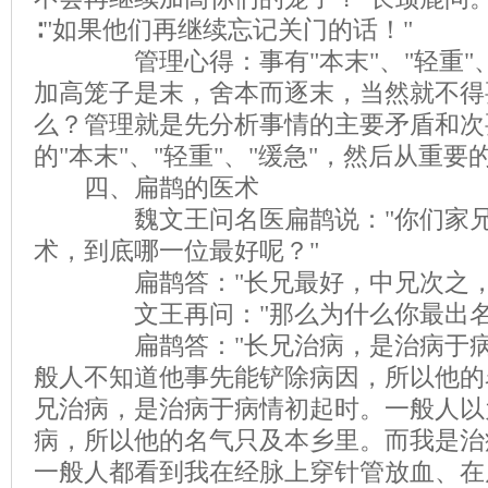
∶"如果他们再继续忘记关门的话！"
管理心得：事有"本末"、"轻重"、
加高笼子是末，舍本而逐末，当然就不得
么？管理就是先分析事情的主要矛盾和次
的"本末"、"轻重"、"缓急"，然后从重
四、扁鹊的医术
魏文王问名医扁鹊说："你们家兄
术，到底哪一位最好呢？"
扁鹊答："长兄最好，中兄次之，
文王再问："那么为什么你最出名
扁鹊答："长兄治病，是治病于病
般人不知道他事先能铲除病因，所以他的
兄治病，是治病于病情初起时。一般人以
病，所以他的名气只及本乡里。而我是治
一般人都看到我在经脉上穿针管放血、在