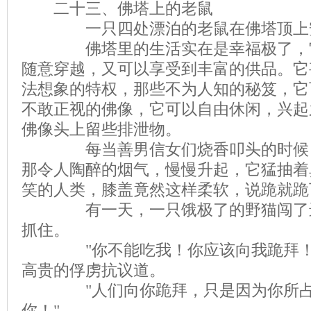
二十三、佛塔上的老鼠
一只四处漂泊的老鼠在佛塔顶上
佛塔里的生活实在是幸福极了，它
随意穿越，又可以享受到丰富的供品。它
法想象的特权，那些不为人知的秘笈，它
不敢正视的佛像，它可以自由休闲，兴起
佛像头上留些排泄物。
每当善男信女们烧香叩头的时候，
那令人陶醉的烟气，慢慢升起，它猛抽着
笑的人类，膝盖竟然这样柔软，说跪就跪
有一天，一只饿极了的野猫闯了进
抓住。
"你不能吃我！你应该向我跪拜！我
高贵的俘虏抗议道。
"人们向你跪拜，只是因为你所占
你！"