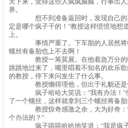
天下来，觉得这些人疯疯癫癫，行事出人
界。
想不到准备返回时，发现自己的车
定是哪个疯子干的！"教授这样愤愤地想
上。
事情严重了。下车胎的人居然将螺
螺丝有备胎也上不去啊！
教授一筹莫展。在他着急万分的时
跳跳地过来了，嘴里唱着不知名的欢乐歌
的教授，停下来问发生了什么事。
教授懒得理他，但出于礼貌还是
疯子哈哈大笑说："我有办法！"他
了一个螺丝，这样就拿到三个螺丝将备胎
教授惊奇感激之余，大为好奇："
个办法的？"
疯子嘻嘻哈哈地笑道："我是疯子