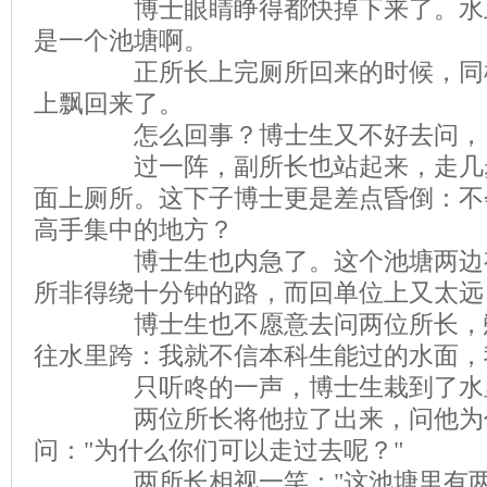
博士眼睛睁得都快掉下来了。水上
是一个池塘啊。
正所长上完厕所回来的时候，同样
上飘回来了。
怎么回事？博士生又不好去问，自
过一阵，副所长也站起来，走几步
面上厕所。这下子博士更是差点昏倒：不
高手集中的地方？
博士生也内急了。这个池塘两边有
所非得绕十分钟的路，而回单位上又太远
博士生也不愿意去问两位所长，憋
往水里跨：我就不信本科生能过的水面，
只听咚的一声，博士生栽到了水
两位所长将他拉了出来，问他为什
问："为什么你们可以走过去呢？"
两所长相视一笑："这池塘里有两