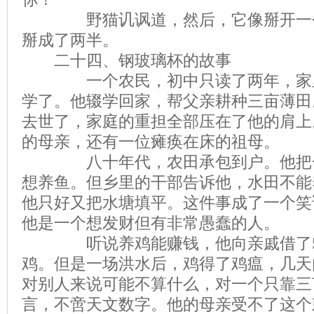
野猫讥讽道，然后，它像掰开一个
掰成了两半。
二十四、钢玻璃杯的故事
一个农民，初中只读了两年，家里
学了。他辍学回家，帮父亲耕种三亩薄田
去世了，家庭的重担全部压在了他的肩上
的母亲，还有一位瘫痪在床的祖母。
八十年代，农田承包到户。他把一
想养鱼。但乡里的干部告诉他，水田不能
他只好又把水塘填平。这件事成了一个笑
他是一个想发财但有非常愚蠢的人。
听说养鸡能赚钱，他向亲戚借了50
鸡。但是一场洪水后，鸡得了鸡瘟，几天内
对别人来说可能不算什么，对一个只靠三
言，不啻天文数字。他的母亲受不了这个