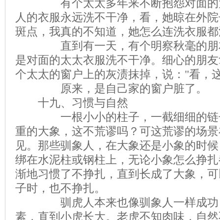
有个太太多年来不断抱怨对面的太
人的衣服永远洗不干净，看，她晾在外院
斑点，我真的不知道，她怎么连洗衣服都洗成那
直到有一天，有个明察秋毫的朋友
是对面的太太衣服洗不干净。细心的朋友
个太太的窗户上的灰渍抹掉，说："看，
原来，是自己家的窗户脏了。
十九、习惯与自然
一根小小的柱子，一截细细的链子
重的大象，这不荒谬吗？可这荒谬的场景
见。那些驯象人，在大象还是小象的时候
绑在水泥柱或钢柱上，无论小象怎么挣扎
渐地习惯了不挣扎，直到长成了大象，可
子时，也不挣扎。
驯虎人本来也像驯象人一样成功，
素，直到小虎长大。老虎不知肉味，自然