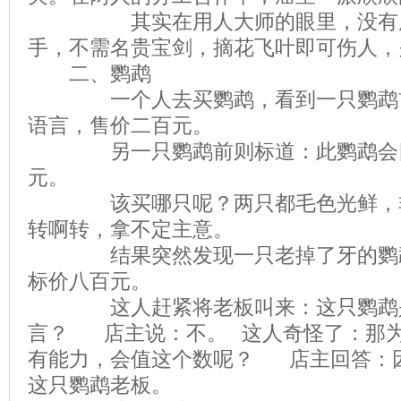
其实在用人大师的眼里，没有废
手，不需名贵宝剑，摘花飞叶即可伤人，
二、鹦鹉
一个人去买鹦鹉，看到一只鹦鹉前
语言，售价二百元。
另一只鹦鹉前则标道：此鹦鹉会四
元。
该买哪只呢？两只都毛色光鲜，非
转啊转，拿不定主意。
结果突然发现一只老掉了牙的鹦鹉
标价八百元。
这人赶紧将老板叫来：这只鹦鹉是
言？ 店主说：不。 这人奇怪了：那
有能力，会值这个数呢？ 店主回答：
这只鹦鹉老板。