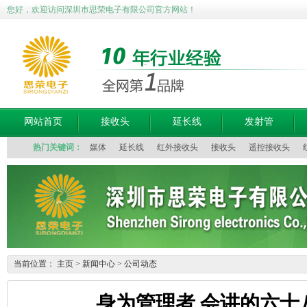
您好，欢迎访问深圳市思荣电子有限公司官方网站！
网站首页
接收头
延长线
发射管
热门关键词：
媒体
延长线
红外接收头
接收头
遥控接收头
当前位置：
主页
>
新闻中心
>
公司动态
身为管理者 会讲的六十