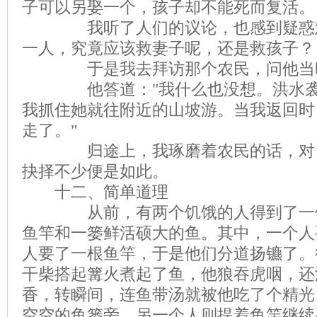
子可以另娶一个，孩子却不能死而复活。
我听了人们的议论，也感到疑惑难
一人，究竟应该救妻子呢，还是救孩子？
于是我去拜访那个农民，问他当时
他答道："我什么也没想。洪水袭
我抓住她就往附近的山坡游。当我返回时
走了。"
归途上，我琢磨着农民的话，对自
抉择不少便是如此。
十二、简单道理
从前，有两个饥饿的人得到了一位
鱼竿和一篓鲜活硕大的鱼。其中，一个人
人要了一根鱼竿，于是他们分道扬镳了。
干柴搭起篝火煮起了鱼，他狼吞虎咽，还
香，转瞬间，连鱼带汤就被他吃了个精光
空空的鱼篓旁。另一个人则提着鱼竿继续