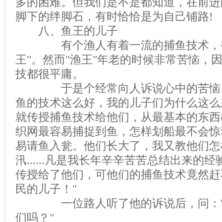
多的困难。但我们是不是都知道，在前进
脚下的绊脚石，有时恰恰是为自己铺路!
八、鱼王的儿子
有个渔人有着一流的捕鱼技术，被
王"。然而"渔王"年老的时候非常苦恼，
技都很平庸。
于是个经常向人诉说心中的苦恼：
鱼的技术这么好，我的儿子们为什么这么
就传授捕鱼技术给他们，从最基本的东西
织网最容易捕捉到鱼，怎样划船最不会惊
易请鱼入瓮。他们长大了，我又教他们怎
汛......凡是我长年辛辛苦苦总结出来的
传授给了他们，可他们的捕鱼技术竟然赶
民的儿子！"
一位路人听了他的诉说后，问："
们吗？"